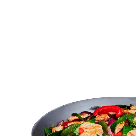
€ 19,99
incl. btw en plus
Verzendkosten
Variant
Ø24 cm - Ø 24 cm
+ 1
Stuur mij een melding
Momenteel niet leverbaar
Oma zwoer ook al bij deze kwaliteit!
ook om te serveren
rustieke look