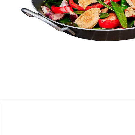
En ze is vandaag nog even goed als toen: de
onverwoestbare ijzeren pan! Deze hier is extra groot
en ideaal voor het snel aanbraden en garen van bv.
steak, gebraad of gebakken aardappelen. Alles
behoudt zijn onvervalste smaak. Geschikt voor
elektrisch-, gas-, inductie-, keramisch- en halogeen
fornuis en voor de oven!
Details
Opmerkingen & producent
Beoordelingen