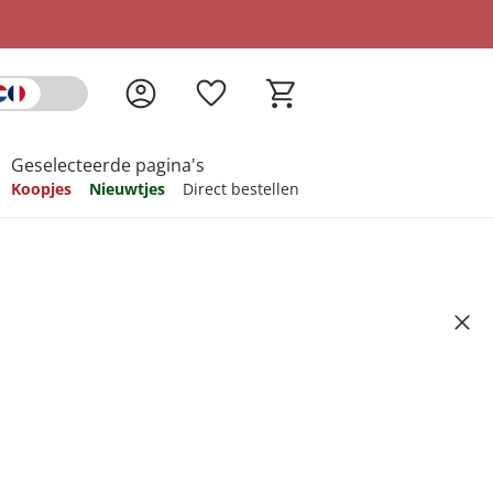
Geselecteerde pagina's
Koopjes
Nieuwtjes
Direct bestellen
pireren
pireren
pireren
pireren
pireren
e Typ M; 90 stuks
Artikelnummer 6815464
ndkosten