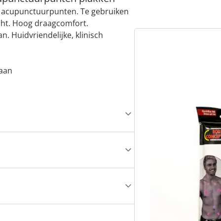
n acupunctuurpunten. Te gebruiken
cht. Hoog draagcomfort.
. Huidvriendelijke, klinisch
taan