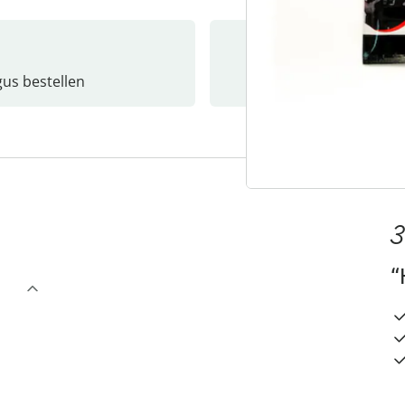
gus bestellen
Catalo
3
“