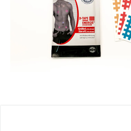
zachte stimulans bij pijn
latexvrij
elastisch met hoog draagcomfort
verschillende kleuren
op de pijnlijke plekken of
acupunctuurpunten plakken
Plak de rastertape gewoon op pijn- en
acupunctuurpunten. Te gebruiken vanaf de nek tot aan
het spronggewricht. Hoog draagcomfort.
Dragermateriaal van katoen en elastaan.
Huidvriendelijke, klinisch gesteste acrylaatlijm.
Basismateriaal: 90% katoen, 10% elastaan
Details