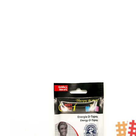
€ 9,99
incl. btw en plus
Verzendkosten
Variant
Typ L; 30 stuks
In het Winkelmandje
Leverbaar binnen 4-5 werkdagen
Fantastisch bij energieblokkades.
snelle hulp bij energieblokkades