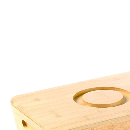
€ 19,99
incl. btw en plus
Verzendkosten
In het Winkelmandje
Leverbaar binnen 4-5 werkdagen
Hier voelt brood zich op z’n best!
houdt uw brood of stokbrood lang vers
het deksel is ook als snijplank te
gebruiken
In deze broodtrommel van bamboe met een warme,
aantrekkelijke look kunt u brood en bakproducten
optimaal bewaren. Overtollig vocht wordt