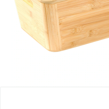
geabsorbeerd – zo blijven al uw bakproducten
dagenlang vers en knapperig. Met deksel en grepen.
Details
Opmerkingen & producent
Beoordelingen
Direct uit de catalogus bestellen