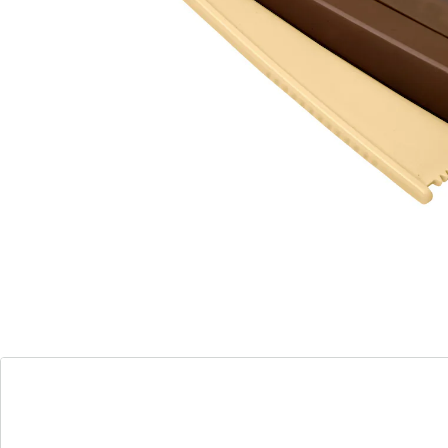
Macaronvorm verkrijgbaar in twee maten
Makkelijk te gebruiken met deegvulling
Maakt bitterkoekjes netjes los op het
dienblad
Met extra waferlaag
Robuust, gemakkelijk schoon te maken
materiaal
Gewoon met deeg vullen, de greep indrukken en de
perfect gevormde makroon komt los en kan op de
bakplaat worden gezet. In 2 formaten.
Vaatwasserbestendig.
met deeg vullen
eetpapier erop
op de plaat zetten
Materiaal: kunststof
Afmetingen: