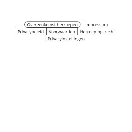
Overeenkomst herroepen
Impressum
Privacybeleid
Voorwaarden
Herroepingsrecht
Privacyinstellingen
¹ Klik hier voor de inwisselvoorwaarden
Sluiten