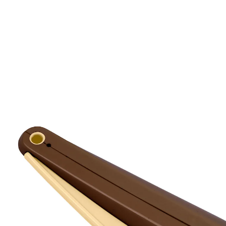
€ 6,49
incl. btw en plus
Verzendkosten
Variant
klein
In het Winkelmandje
Leverbaar binnen 4-5 werkdagen
Perfecte bitterkoekjes in een handomdraai: Voor
kleine & grote traktaties