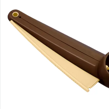
Groot (ØxL) 5 x 15 cm
Klein (ØxL) 3 x 7 cm
Details
Opmerkingen & producent
Beoordelingen
Direct uit de catalogus bestellen