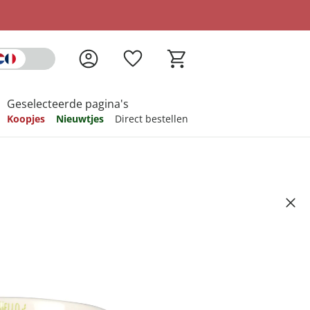
Geselecteerde pagina's
Koopjes
Nieuwtjes
Direct bestellen
pireren
pireren
pireren
pireren
pireren
", 4 stuks
Artikelnummer 6747680
ndkosten