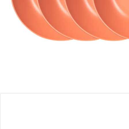
aantrekkelijke presentatie, maar vormen ze ook de
perfecte basis voor heerlijke soepen en stoofschotels.
Details
Opmerkingen & producent
Beoordelingen
Direct uit de catalogus bestellen