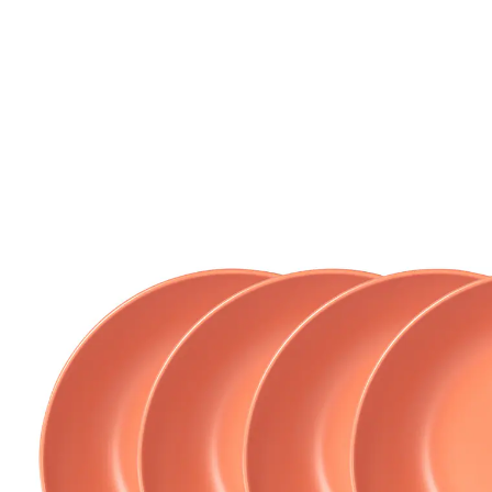
€ 24,99
incl. btw en plus
Verzendkosten
Variant
abrikoos
In het Winkelmandje
Leverbaar binnen 4-5 werkdagen
Zet ’n frisse kleur op tafel!
De soepborden in twee verfrissende kleuren zijn een
blikvanger op elke gedekte tafel. Met hun moderne en
esthetische stijl zorgen ze niet alleen voor een