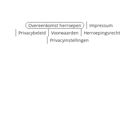
Overeenkomst herroepen
Impressum
Privacybeleid
Voorwaarden
Herroepingsrecht
Privacyinstellingen
¹ Klik hier voor de inwisselvoorwaarden
Sluiten