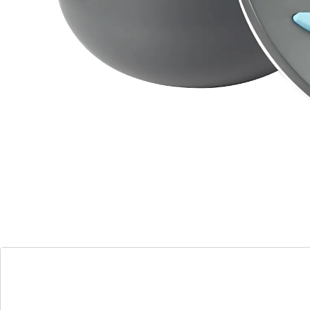
We hebben een alternatief voor dit artikel gevonden
dat misschien interessant voor u is:
genialo
Thermoschalen "Trend" 2,5 l
(8)
Eenheidsprijs:
€ 19,99
Stijlvolle thermoskom voor goede smaak
modern design thermoskom Matt effect
voor het koel en warm houden van
voedsel
met praktisch deksel met draaisluiting
ideaal voor thuis en onderweg
Hoogwaardige thermoschalen in modern design, per
set of los verkrijgbaar. Zien er dankzij het gematteerde