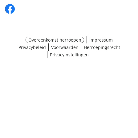
Overeenkomst herroepen
Impressum
Privacybeleid
Voorwaarden
Herroepingsrecht
Privacyinstellingen
¹ Klik hier voor de inwisselvoorwaarden