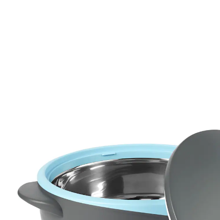
€ 19,99
incl. btw en plus
Verzendkosten
Variant
2,5 l
In het Winkelmandje
Leverbaar binnen 4-5 werkdagen
Alternatief product