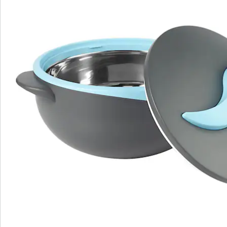
oppervlak heel stijlvol uit. De isolatie van roestvrij staal
houdt alles urenlang warm of koud. Perfect voor soep,
eenpansgerechten, salades of desserts. Met goed
afsluitbare veiligheids - sluiting!
Details
Opmerkingen & producent
Beoordelingen