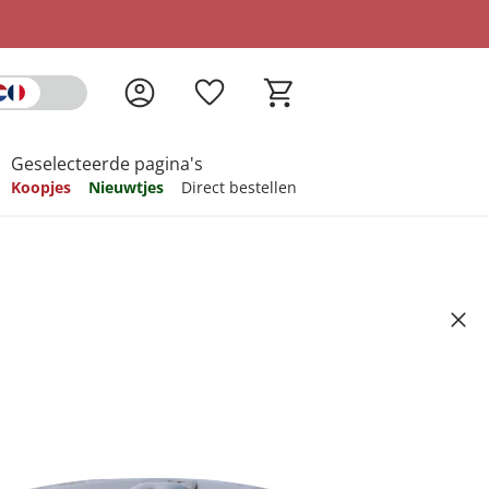
Geselecteerde pagina's
Koopjes
Nieuwtjes
Direct bestellen
pireren
pireren
pireren
pireren
pireren
Galant" 1,4 l
Artikelnummer 6406963
ndkosten