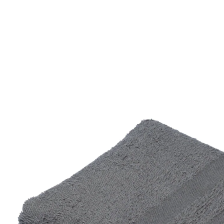
€ 4,99
incl. btw en plus
Verzendkosten
Variant
grijs
+ 4
€ 3,99
slechts
vanaf
3
stuks
1
In het Winkelmandje
Leverbaar binnen 4-5 werkdagen