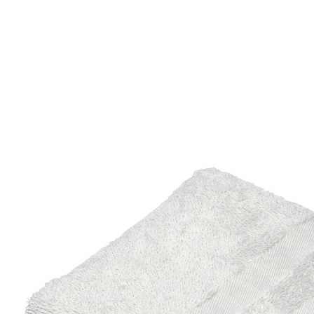
€ 4,99
incl. btw en plus
Verzendkosten
Variant
zilver
+ 4
€ 3,99
slechts
vanaf
3
stuks
1
In het Winkelmandje
Leverbaar binnen 4-5 werkdagen