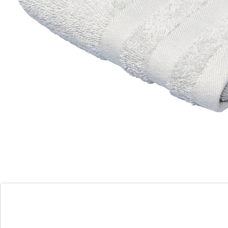
“Mijn eigen wellness-handdoeken!”
Fluweelzacht, superabsorberend en stijlvol − een
perfecte combinatie van luxe en functionaliteit voor uw
dagelijks welzijn. Kies uw lievelingskleur maar uit.
Details
Opmerkingen & producent
Beoordelingen