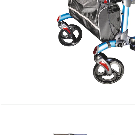
In hoogte verstelbare handgrepen
voor binnen en buiten
Gratis tas en stokhouder
Deze rollator is een hulp bij beperkte mobiliteit, hij
biedt steun en veiligheid. Met zitje en ruggordel voor
de kleine pauze tussendoor. Met stokhouder en tas,
parkeerrem en 6 reflectoren. Draaicirkel ca. 93 cm.
Materiaal: geëloxeerd aluminium en kunststof
Afmetingen: 61x70x77- 90 cm
Opgevouwen slechts ca. 35x35x77 cm
Breedte van het zitje 49 cm
Gewicht 7,8 kg
Belastbaar tot 136 kg
Leveringsinformatie:
Moet nog worden gemonteerd.