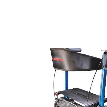
€ 159,00
incl. btw en plus
Verzendkosten
Variant
blauw
Auswahl
In het Winkelmandje
Leverbaar binnen 4-5 werkdagen
Opvouwbaar om ruimte te besparen