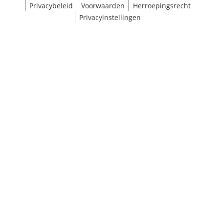
Privacybeleid
Voorwaarden
Herroepingsrecht
Privacyinstellingen
Selectie kiezen
¹ Klik hier voor de inwisselvoorwaarden
Sluiten