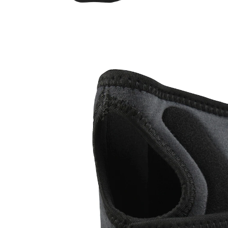
€ 19,99
incl. btw en plus
Verzendkosten
Variant
rechts
In het Winkelmandje
Leverbaar binnen 4-5 werkdagen
Gewoon vanuit de losse pols!
Voor overbelasting, artritis en carpaal