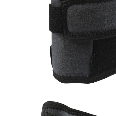
tunnel syndroom
Verhoogde stabiliteit in de pols
Compressiedruk en pasvorm kunnen
individueel worden aangepast met
klittenband
Met deze brace van VITAL COMFORT kunt u pijnlijke en
vermoeide polsen ontlasten door middel van
doelgerichte stabilisatie. De compressiedruk en
pasvorm kunnen dankzij de klittenband worden
aangepast. Universele maat.
Details
Opmerkingen & producent