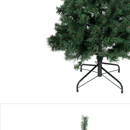
Een prachtexemplaar met altijd frisgroene naalden:
met deze natuurlijk ogende kunstkerstboom begint u
als vanzelf uit te kijken naar Kerst. Versierd met de
passende decoraties straalt deze boom elk jaar
opnieuw een en al feestelijkheid uit. Gemakkelijk en
plaatsbesparend op te bergen.
Details
Opmerkingen & producent
Beoordelingen