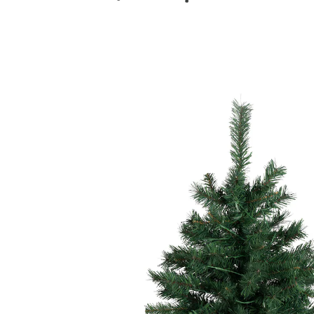
€ 49,99
incl. btw en plus
Verzendkosten
Variant
120 cm
In het Winkelmandje
Leverbaar binnen 4-5 werkdagen
gewoon in elkaar steken
incl. voet