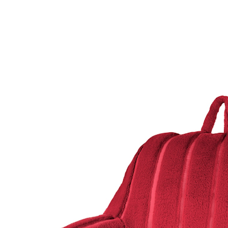
€ 36,99
incl. btw en plus
Verzendkosten
Variant
rood
In het Winkelmandje
Leverbaar binnen 4-5 werkdagen
Probeer ‘t eens met behaaglijkheid!
Comfortabel rugkussen voor optimaal