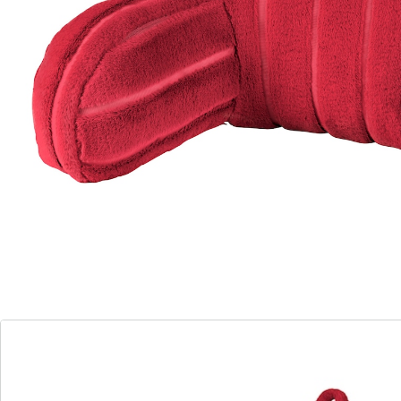
comfort
Perfecte ondersteuning voor de rug
Ideaal voor bed, bank of fauteuil
Stevige bekleding voor langdurige
ondersteuning
Extra grote zitdiepte voor meer
gezelligheid
Wanneer u het zich extra comfortabel wilt maken en
meteen ook iets goed wilt doen voor uw rug, dan
raden wij u dit heerlijk comfortabele rugkussen.
Details
Opmerkingen & producent