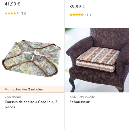
41,99 €
39,99 €
(11)
(11)
Moins cher dès
2 articles
!
viva domo
K&N Schurwolle
Coussin de chaise « Gobelin », 2
Rehausseur
pièces