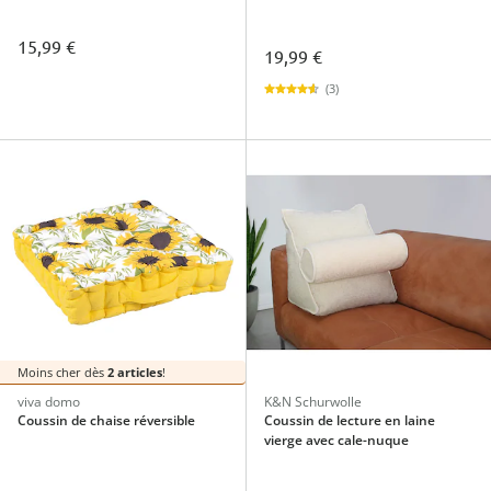
15,99 €
19,99 €
(3)
Moins cher dès
2 articles
!
viva domo
K&N Schurwolle
Coussin de chaise réversible
Coussin de lecture en laine
vierge avec cale-nuque