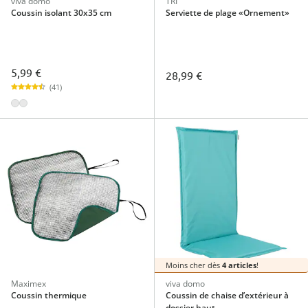
viva domo
TRI
Coussin isolant 30x35 cm
Serviette de plage «Ornement»
5,99 €
28,99 €
(41)
Moins cher dès
4 articles
!
Maximex
viva domo
Coussin thermique
Coussin de chaise d’extérieur à
dossier haut