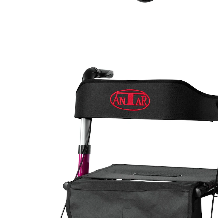
240,99 €
TVA incluse, plus
Frais d'expédition
Modèle
violet
+ 1
Dans le Panier
Livrable sous 5-6 jours ouvrés
Rollator en aluminium avec équipement premium
pour plus de mobilité au quotidien et en voy