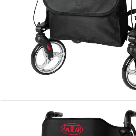
sac et ceinture dorsale amovibles gratuits,
porte-canne, aide au basculement
Poignées anatomiques
Hauteur réglable (79,5 à 92,5 cm)
sac et ceinture dorsale amovibles
Réflecteurs pour une visibilité optimale
Construction extrêmement légère (7,2 kg)
pliable en 3
Charge maximale de 136 kg
Un déambulateur de voyage très léger avec ses 7,2 kg.
Il dispose de poignées de guidon réglables en hauteur
(79,5 à 92,5 cm) ainsi que de 3 parties pliantes faciles à
gérer. Ceci le rend idéal pour les voyages, en voiture,
en bus ou en avion.
*Pour le déambulateur 6735800 «édition spéciale»,
vous recevez gratuitement une canne assortie.