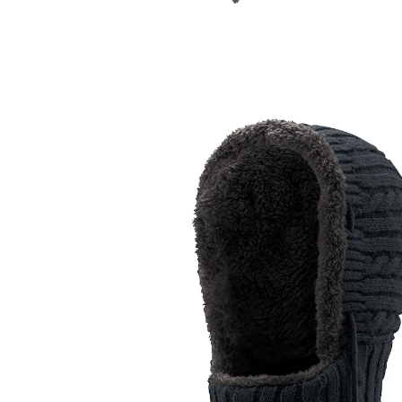
15,99 €
TVA incluse, plus
Frais d'expédition
Modèle
noir
Dans le Panier
Livrable sous 4-5 jours ouvrés
Produit similaire