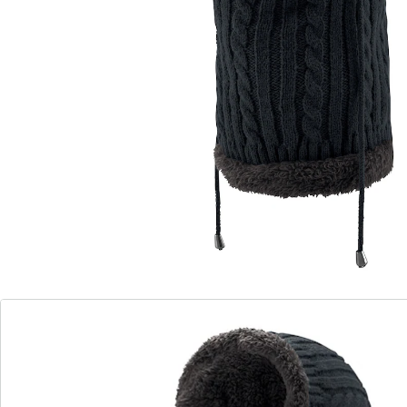
Nous avons trouvé une alternative à cet article, qui
pourrait vous intéresser:
wedolina
Bonnet-écharpe polaire douillet
(2)
Prix unitaire:
9,99 €
L’accessoire idéal pour les jours froids!
intérieur chaud imitation fourrure
Astucieux: il sert à la fois d’écharpe et de bonnet en
polaire! Avec sa doublure en fourrure synthétique
chaude, il protège efficacement du vent et du froid.
Ajustement parfait grâce au cordon de serrage. Peut
également se porter en écharpe.