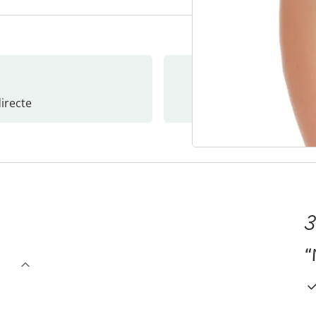
recte
S’abonne
3
“