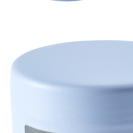
9,99 €
1 l = 199,80 €
TVA incluse, plus
Frais d'expédition
Modèle
lavande
Dans le Panier
Livrable sous 4-5 jours ouvrés
Contre les taches de vieillesse !