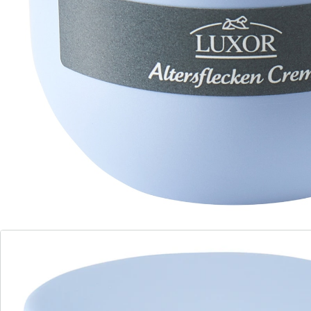
pour le visage, le cou et le décolleté
inactive les radicaux libres et stoppe le
vieillissement prématuré de la peau
très efficace contre les taches de vieillesse
avec de la glycérine hydratante et de
l'extrait de mûrier
Crème de jour, également efficace contre les taches de
vieillesse. Avec de la glycérine hydratante et de l'extrait
de mûrier. Deux parfums.
Détails
Informations et fabricant
Avis