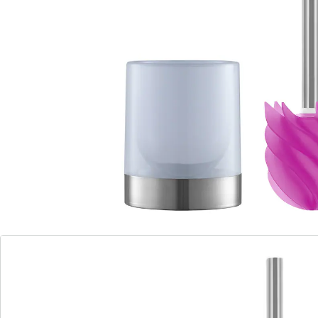
Brosse WC sans brosse avec une tête de nettoyage
en silicone très efficace contre la saleté.
Pas d’eau qui goutte !
Une utilisation quasi-illimitée : inutile d’en racheter,
peu de déchets !
Modèle en inox de qualité pour tous les styles de
salles de bains
Autonettoyante : les gouttes d’eau qui déperlent
éliminent les particules à la surface.
Un nettoyage très efficace grâce aux lamelles
ondulées en lieu et place de la classique brosse !
Matière :
tête de nettoyage : silicone
Se nettoie à chaque fois que vous tirez la chasse !