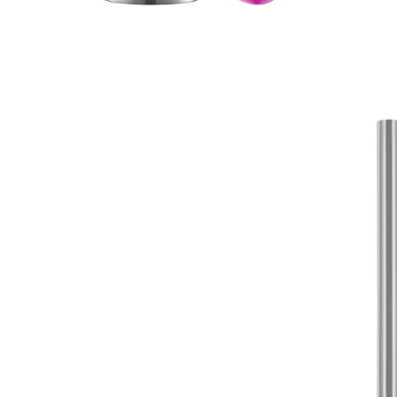
20,99 €
TVA incluse, plus
Frais d'expédition
Modèle
rose
Prévenez-moi
Momentanément indisponible
Cette brosse WC en silicone nettoie parfaitement
grâce à « l’effet lotus » !