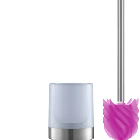
Détails
Informations et fabricant
Avis
Commande directe
S’abonner à la newsletter