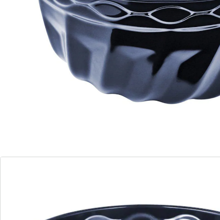
résultats de cuisson optimaux. Résistant aux rayures
et aux coups de couteau, il séduit par sa capacité à
conduire parfaitement la chaleur et à ne pas être
altéré par l’acidité des fruits. Après cuisson, il se
nettoie facilement et rapidement au lave-vaisselle.
Détails
Informations et fabricant
Avis