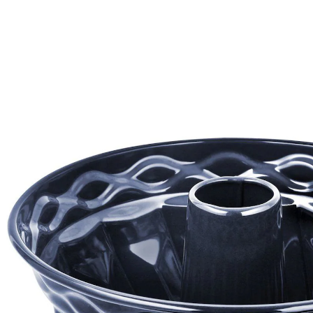
32,99 €
TVA incluse, plus
Frais d'expédition
Modèle
Ø24 cm
Dans le Panier
Livrable sous 4-5 jours ouvrés
Un moule à kouglof émaillé signé Dr. Oetker pour des