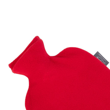
15,99 €
TVA incluse, plus
Frais d'expédition
Modèle
rouge
Dans le Panier
Livrable sous 4-5 jours ouvrés
Chaude et douillette !
avec housse
La bouillotte FASHY délivre ses bienfaits non