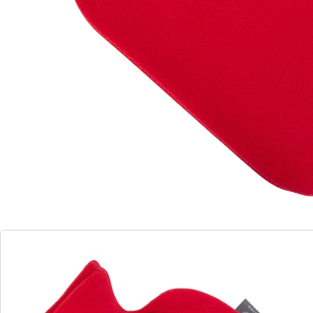
seulement quand il fait froid, mais aussi en cas de
tensions, de douleurs abdominales ou de troubles
digestifs. La housse en matière douce diffuse
agréablement la chaleur, sans risque de brûlure. Et
grâce à l’ouverture large (29 mm), vous pouvez la
remplir en toute sécurité.
Détails
Informations et fabricant
Avis