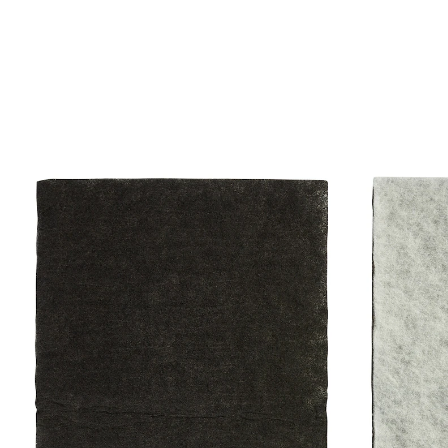
9,49 €
1 m² = 35,42 €
TVA incluse, plus
Frais d'expédition
Modèle
au charbon actif, 1 pièce
Dans le Panier
Livrable sous 4-5 jours ouvrés
Pour éviter les mauvaises odeurs dans la cuisine !
Ces filtres pour hotte ne laissent aucune chance aux
odeurs de cuisine: les deux modèles découpables