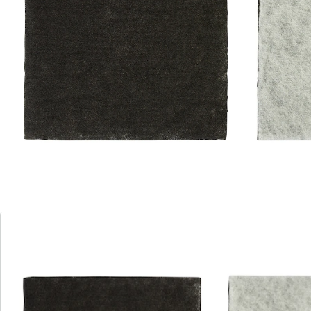
s’adaptent à n’importe quelle hotte aspirante. Modèle
de base bon marché pour usage quotidien.
En deux modèles :
sans charbon actif, 2 pièces
au charbon actif, 1 pièce
sans charbon actif - Le non-tissé haute qualité retient
avec fiabilité graisse et humidité.
au charbon actif - Modèle pro pour nez sensibles.
Grâce à sa pellicule au charbon actif, il élimine presque
toutes les odeurs et garantit la fraîcheur.
Détails
Informations et fabricant