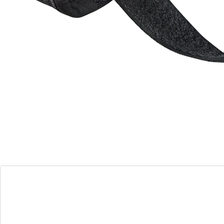
malposition du gros orteil
forme ergonomique
peut se porter dans des chaussures
La force de traction se règle individuellement au
moyen de l’attache à scratch. Se porte pieds nus ou
dans des chaussures.
Détails
Informations et fabricant
Avis