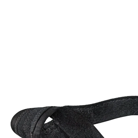
29,99 €
TVA incluse, plus
Frais d'expédition
Modèle
gauche
Dans le Panier
Livrable sous 4-5 jours ouvrés
Aide en cas d'hallux valgus!
soulagement et soutien ciblés en cas de