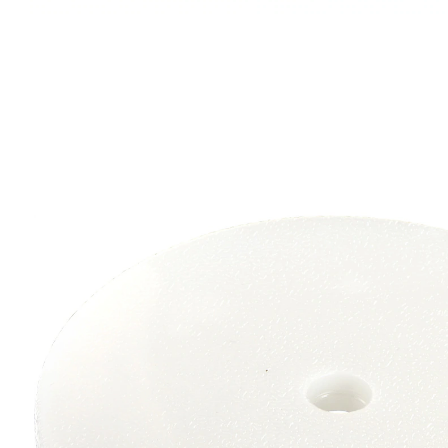
3,99 €
TVA incluse, plus
Frais d'expédition
2,49 €
seul.
à partir de
2
pièces
1
Dans le Panier
Derniers articles en stock!
Livrable sous 4-5 jours ouvrés
Module de rechange pour saladier isotherme « Génial
»