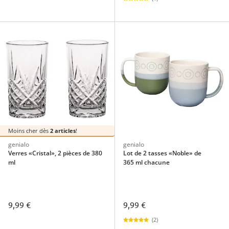
Moins cher dès
2 articles
!
genialo
genialo
Verres «Cristal», 2 pièces de 380
Lot de 2 tasses «Noble» de
ml
365 ml chacune
9,99 €
9,99 €
(2)