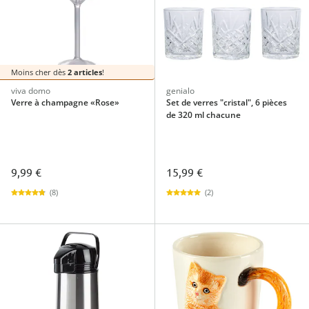
Moins cher dès
2 articles
!
viva domo
genialo
Verre à champagne «Rose»
Set de verres "cristal", 6 pièces
de 320 ml chacune
9,99 €
15,99 €
(8)
(2)