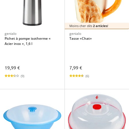
Moins cher dès
2 articles
!
genialo
genialo
Pichet à pompe isotherme «
Tasse «Chat»
Acier inox », 1,6 l
19,99 €
7,99 €
(9)
(6)