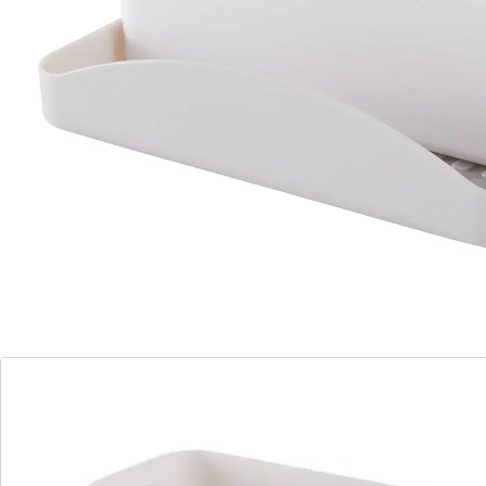
de main. Facile à nettoyer et hygiénique.
Détails
Informations et fabricant
Avis
Commande directe