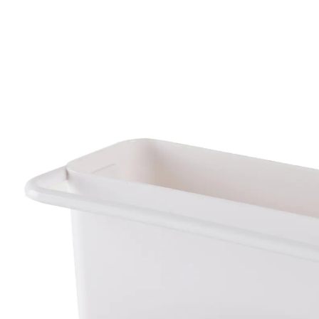
7,99 €
TVA incluse, plus
Frais d'expédition
Dans le Panier
Livrable sous 4-5 jours ouvrés
Un évier propre et bien rangé !
plus de place et d’ordre
Ce rangement pour évier accueille vraiment tout: le
produit vaisselle, l’éponge, la lavette et la brosse à
vaisselle pourront y sécher et seront toujours à portée