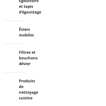
Égouttoirs
et tapis
d’égouttage
Éviers
mobiles
Filtres et
bouchons
dévier
Produits
de
nettoyage
cuisine