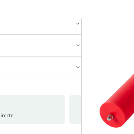
recte
S’abonne