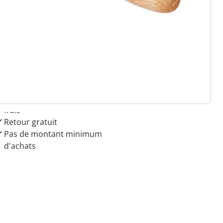
 raisons de choisir
Maison & Confort”
Paiement sur facture sans
frais
Retour gratuit
Pas de montant minimum
d'achats