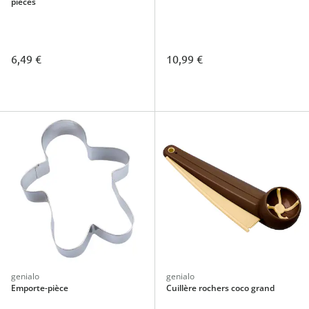
pièces
6,49 €
10,99 €
genialo
genialo
Emporte-pièce
Cuillère rochers coco grand