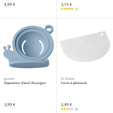
3,15 €
4,99 €
(1)
genialo
Dr.Oetker
Séparateur d’œuf «Escargot»
Corne à pâtisserie
2,49 €
3,99 €
(8)