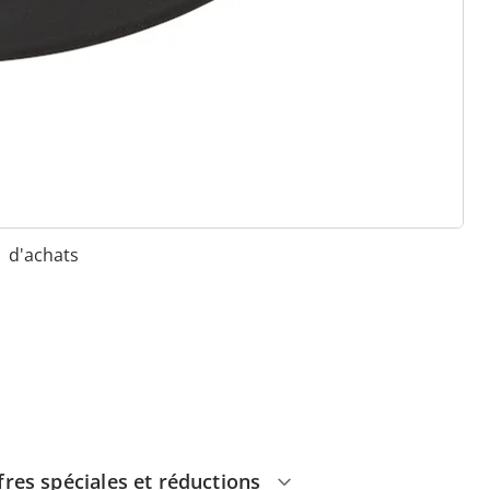
 raisons de choisir
Maison & Confort”
Paiement sur facture sans
frais
Retour gratuit
Pas de montant minimum
d'achats
fres spéciales et réductions