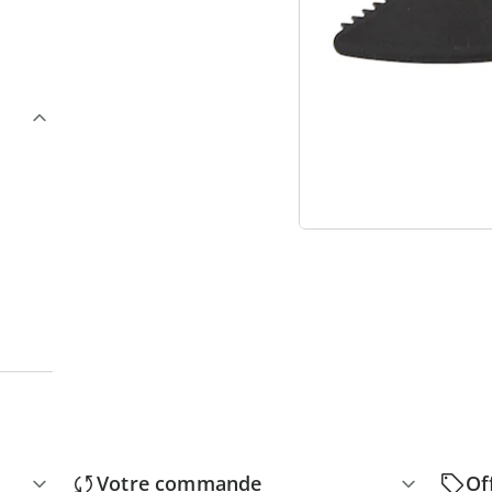
3
“
Votre commande
Of