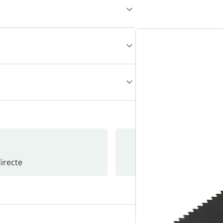
recte
S’abonne