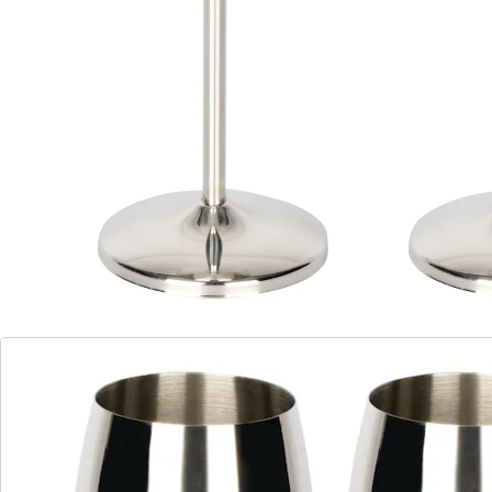
en acier inox, vous pouvez profiter du coucher de
soleil n’importe où avec un verre de votre vin préféré.
Absolument incassable et hygiénique, ce duo vous
accompagne en pleine nature. Très jolis également à la
maison!
Détails
Informations et fabricant
Avis