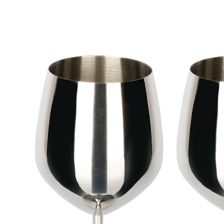
24,99 €
TVA incluse, plus
Frais d'expédition
19,99 €
seul.
à partir de
2
pièces
1
Prévenez-moi
Momentanément indisponible
Pour les grandes occasions!
idéals en voyage, au camping, etc.
Avis aux amateurs de grand air: avec ces verres à vin