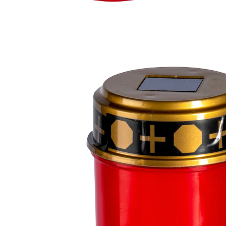
8,99 €
TVA incluse, plus
Frais d'expédition
Modèle
multicolore
Dans le Panier
Livrable sous 4-5 jours ouvrés
Classique éternel !