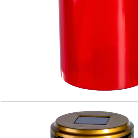
éclairage clair et sûr
piquet amovible
Une bougie funéraire donne du réconfort et embellit la
dernière demeure. Cette lumière illumine la tombe de
vos proches d’une douce lueur et ne s’éteint pas,
quelle que soit la météo. Grâce à son long piquet
discret, elle reste bien ancrée dans le sol.
Remarque concernant les piles:
Les piles sont fournies. (2/3 AAA - Micro x 1)
Détails
Informations et fabricant