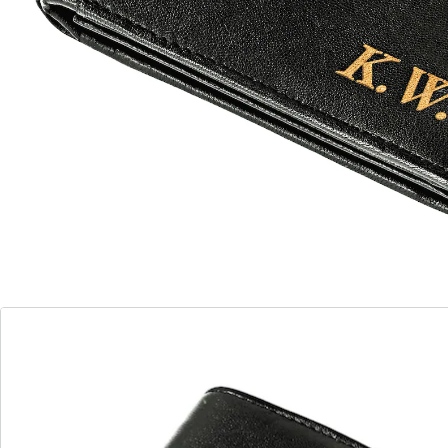
Produit similaire
Nous avons trouvé une alternative à cet article, qui
pourrait vous intéresser:
Porte-monnaie pour Elle personnalisation
personnalisation avec initiales
(3)
Prix unitaire:
24,99 €
Mieux vaut prévenir!
Conservez vos effets de valeur en sécurité dans ce
portefeuille chic en cuir d’agneau nappa. 1
compartiment pour la monnaie, 9 pour cartes, 2
transparents, 2 pour billets et poche zippée. Avec
patte intérieure.