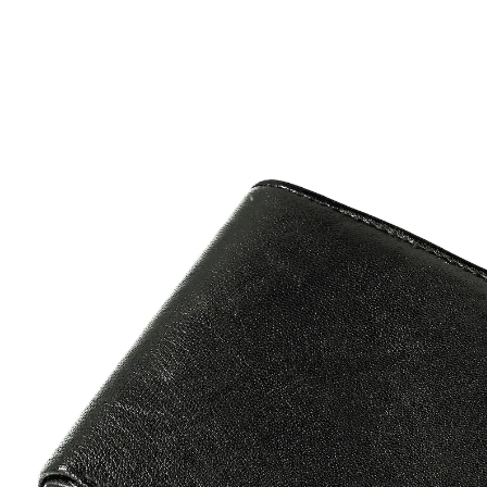
19,99 €
TVA incluse, plus
Frais d'expédition
Modèle
noir
Ajouter une personnalisation
pas de personnalisation
Livrable sous 6-7 jours ouvrés