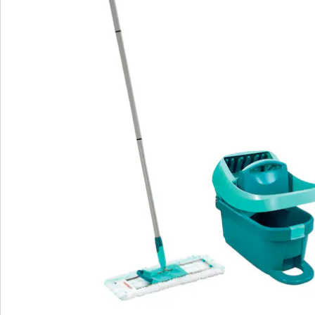
à double fibre performante convenant à tous types de
sol et d'une articulation pivotante flexible sur 360°.
Deux roulettes pour une glisse facile directement sous
le seau permettent de faire rouler confortablement
l’essore-housse. La surface de nettoyage est 42cm.
Envoyé avec manche à assembler.
Le kit se compose d'un presse/essore-housse Profi
sur roulettes et d'un lave-sol Profi micro duo avec
manche en 3 parties
Essorage de la housse sans effort par simple
pression du pied
Essorage de la housse en appuyant sur le système
à presse
Avec roulettes intégrées pour un transport plus
facile
Déverrouillage du support pour rincer et essorer la
housse par simple pression du pied sans se baisser
Articulation pivotante à 360° pour un nettoyage en