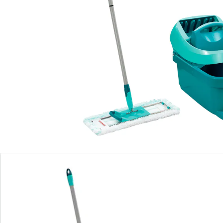
sans se baisser pour laver et essorer la
housse d'essuyage
Articulation pivotante à 360° pour un
nettoyage flexible en serpentin
Articulation à angle plat sur la raclette de
sol pour le nettoyage des endroits
difficiles d'accès
La housse d'essuyage circulaire nettoie les
coins et les plinthes en une seule étape
Largeur d'essuyage de 42 cm
largeur d'essuyage de 42 cm
Fini les mains dans l'eau. L'essore-housse Leifheit Profi
est désormais sur roulettes avec le lave-sol Profi micro
duo en action. Il suffit de retirer la serpillière du lave-
sol d'un simple clic du pied et la mettre dans le panier
d'essorage, puis actionner le panier d'essorage au
pied , c'est tout. Le lave-sol est équipé d'une serpillière