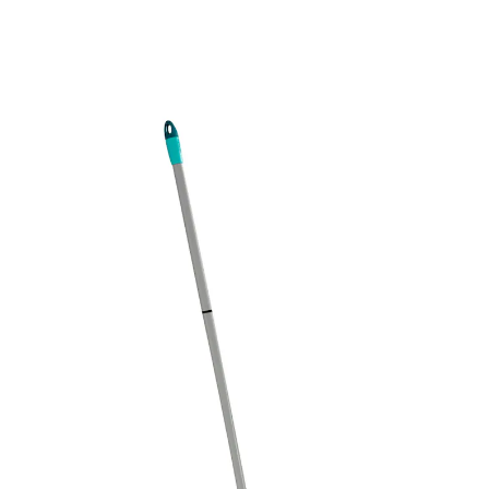
71,99 €
TVA incluse, plus
Frais d'expédition
Dans le Panier
Livrable sous 4-5 jours ouvrés
Essuyer facilement, nettoyer en profondeur - votre
kit de nettoyage tout-en-un !Set compos
Essorage sans effort grâce à la commande
au pied
Roulettes intégrées pour un transport
facile
La plaque de fond peut être déverrouillée