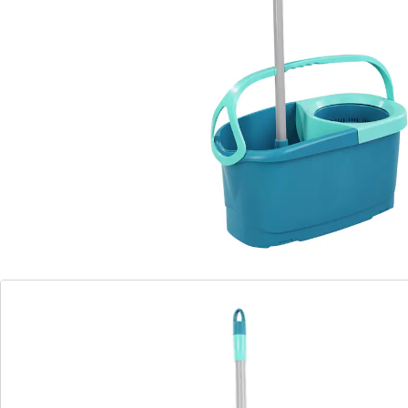
au frein de rotation.
Tête articulée à 360° pour un nettoyage
efficace dans les coins difficiles.
Manche réglable pour un travail
confortable et adapté (109 - 140 cm).
Nettoyage en profondeur de tous les sols
avec le système à double fibre.
Poignée de transport pratique et
rangement compact.
Embout anti-dérapant pour plus de
stabilité contre le mur.
Idéal pour un nettoyage en profondeur de tous les
types de sols. Le set CLEAN TWIST Disc Mop Ergo se
compose d'un manche télescopique avec mécanisme
rotatif breveté, d'un seau d’une contenance de 6 l avec
panier d essorage et d'un balai à franges Micro Duo.
Grâce au mécanisme rotatif unique de Leifheit, l'eau et