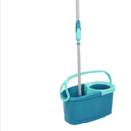
la saleté sont éjectées du balai par la force centrifuge
par simples pressions sur le manche. Sans se fatiguer
et sans avoir à mettre les mains dans l'eau. Le degré
d’humidité du balai à franges de nettoyage peut être
dosé individuellement à l'aide de la fonction du frein
du mécanisme rotatif. La position optimisée des
roulements du manche rotatif garantit un essorage
discret et en toute sécurité. La tête articulée à rotation
à 360° du CLEAN TWIST Disc Mop est si maniable
qu'elle garantit un nettoyage en zigzag efficace, même
dans les endroits difficiles d'accès. Ensuite, vous
pouvez facilement vidé le seau à l'aide du bec verseur.
Avec poignée de transport confortable et support de
manche pour un transport sûr et un rangement
compact.