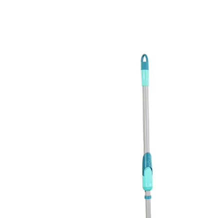
40,99 €
TVA incluse, plus
Frais d'expédition
Dans le Panier
Livrable sous 4-5 jours ouvrés
Nettoyer n'a jamais été aussi facile - en un tour de
main !
Set complet prêt à l'emploi avec manche
télescopique et balai à franges Micro Duo.
Mécanisme rotatif breveté pour un
essorage vertical sans contact avec l'eau.
Dosage de l'humidité de la housse grâce