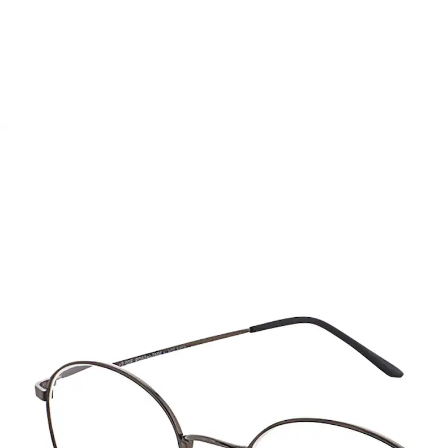
15,99 €
TVA incluse, plus
Frais d'expédition
Modèle
gris
Auswahl
Dans le Panier
Livrable sous 4-5 jours ouvrés