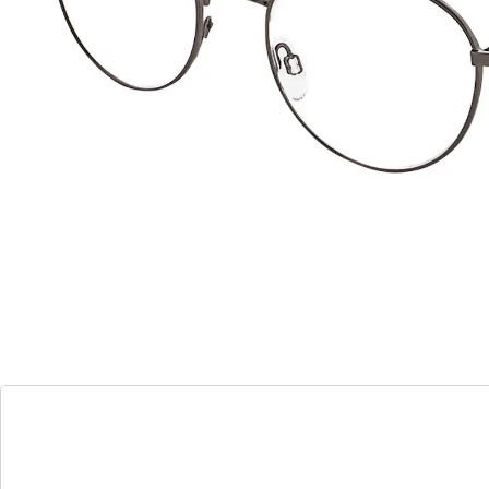
Une vision claire pour tous!
pont nasal souple
agréablement légères
monture en métal
Pour elle & lui : lunettes-loupes à monture métal, deux
coloris et 4 dioptries par coloris. Verres en synthétique
agréablement léger. Étui adapté joint à l'envoi
GRATUITEMENT !
Détails
Informations et fabricant
Avis