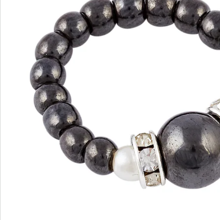
wedolina - Notre nouvelle marque de
mode
Qu'il s'agisse de basiques élégants ou de pièces
phares tendance : wedolina est synonyme de
diversité de la mode, de coupes confortables et
d'un juste rapport qualité-prix. Chaque pièce flatte
la silhouette et souligne votre personnalité - pour
vous sentir sûr de vous, tous les jours.
Je découvre