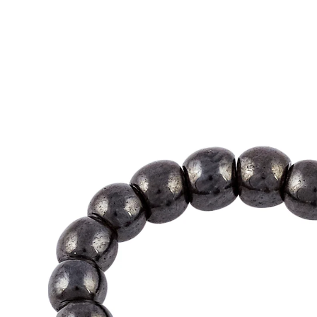
7,99 €
TVA incluse, plus
Frais d'expédition
Modèle
Anneau
Dans le Panier
Livrable sous 4-5 jours ouvrés
Protection chez les Égyptiens!
Pour eux, l’hématite était synonyme de vitalité et
d’endurance. Grande hématite, nombreuses petites
hématites et 2 pierres de verre.