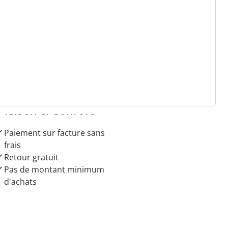
r à la newsletter
 raisons de choisir
Maison & Confort”
Paiement sur facture sans
frais
Retour gratuit
Pas de montant minimum
d'achats