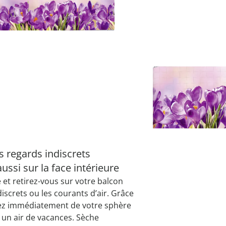
 cuisine
ssures empilables
puzzles
ouche
Modèle
Crocus
Accessoires
Grand mén
Décoration
Décoration
Tendances
e relever du lit
 spatules
géniaux
printemps
jetzt entde
je découvr
chaussure
 bain
oilettes et salle de
je découvr
je découvr
je découvr
 & râpes
de douche
es au quotidien
es
e
point à roulettes
e
e
Livrable sous 4-5 
s regards indiscrets
ussi sur la face intérieure
t retirez-vous sur votre balcon
iscrets ou les courants d’air. Grâce
erez immédiatement de votre sphère
 un air de vacances. Sèche