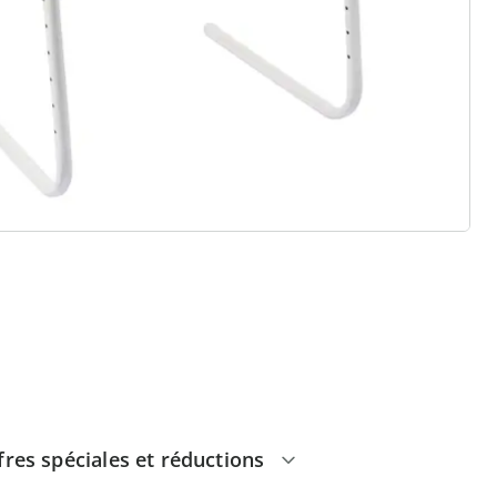
 raisons de choisir
Maison & Confort”
Paiement sur facture sans
frais
Retour gratuit
Pas de montant minimum
d'achats
fres spéciales et réductions