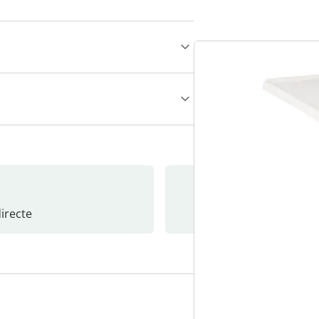
recte
S’abonne