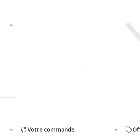
3
“
Votre commande
Of