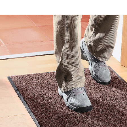
9,99 €
TVA incluse, plus
Frais d'expédition
Modèle
60x40 cm
Dans le Panier
Livrable sous 4-5 jours ouvrés
Elle enlève la saleté des chaussures!
bavette extra forte
Après la microfibre pour le ménage, voici le paillasson
en microfibre pour l’entrée ! Sérieux atout : la
microfibre peut absorber énormément d’eau et de