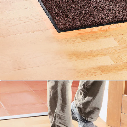
saleté, elle en est littéralement friande ! En d’autres
termes : avec le paillasson en microfibre, vos
chaussures seront parfaitement propres !
Matière :
Couche d’usure : 100 % polypropylène avec envers
antidérapant
Détails
Informations et fabricant
Avis