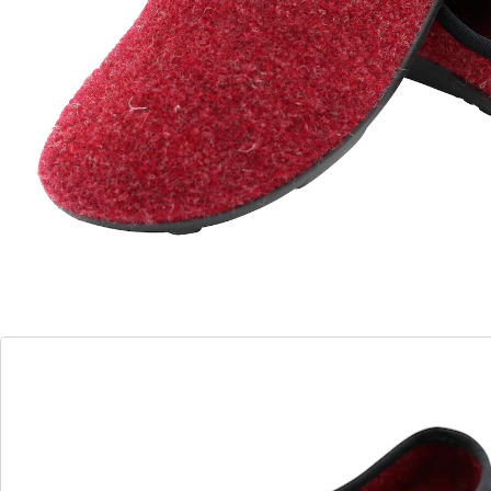
Chaussons confortables & commodes !
avec semelle antidérapante originale pifit !
pour pieds nus en PVC
climat agréable pour le pied
renforce la musculature du pied
favorise un mouvement de marche
naturel
génère une posture plus saine à long
terme
Elles associent la belle qualité d'un feutre de laine
durable et une semelle anatomique antidérapante,
pour un agréable climat, toute la journée.
Détails