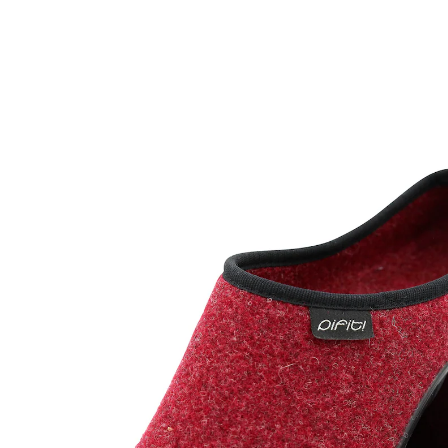
60,99 €
TVA incluse, plus
Frais d'expédition
Modèle
Wolga
+ 1
Taille
Dans le Panier
Livrable sous 4-5 jours ouvrés