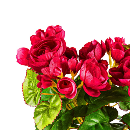
15,99 €
TVA incluse, plus
Frais d'expédition
Modèle
rouge
+ 1
13,99 €
seul.
à partir de
3
pièces
1
Dans le Panier
Livrable sous 4-5 jours ouvrés