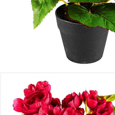
Produit similaire
Nous avons trouvé une alternative à cet article, qui
pourrait vous intéresser:
Pensées 690 Dark Purple
(3)
Prix unitaire:
9,49 €
Une floraison éternelle!
Plus vrai que nature
Facile d’entretien et toujours fraîches
Pour l'intérieur et l’extérieur
Ce pot de bégonias plus vrai que nature vous
convaincra par ses feuilles chatoyantes. Nul besoin de
s’en occuper ou de les arroser, elles restent belles