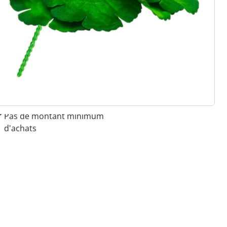
 raisons de choisir
Maison & Confort”
Paiement sur facture sans
frais
Retour gratuit
Pas de montant minimum
d'achats