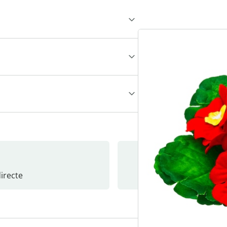
recte
S’abonne