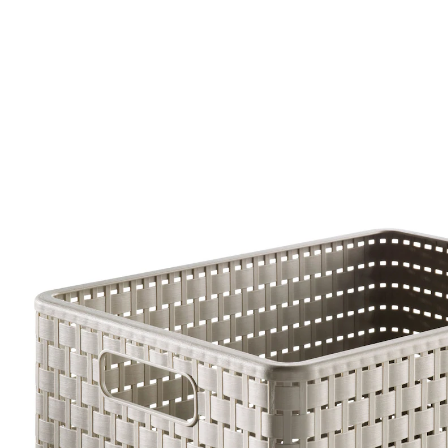
9,99 €
TVA incluse, plus
Frais d'expédition
Modèle
cappuccino
Dans le Panier
Livrable sous 4-5 jours ouvrés
Aspect agréable des matériaux naturels associé à la
facilité d’entretien du plastique - c’est la ligne de
rangement idéale pour l'espace de vie ! Les corbeilles
COUNTRY sont un régal pour les yeux. Elles s’intègrent