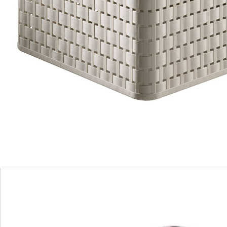
aussi harmonieusement dans un intérieur naturel de
style cottage que dans un environnement moderne.
Que ce soit dans la cuisine, la salle de bains, la salle de
séjour ou les chambres d’enfants, ce sont des
rangements très appréciés, car ils sont faciles à laver
et passent même au lave-vaisselle si nécessaire.
Détails
Informations et fabricant
Avis