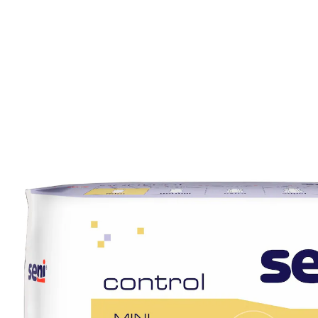
7,99 €
TVA incluse, plus
Frais d'expédition
Modèle
Mini
+ 1
Dans le Panier
Livrable sous 4-5 jours ouvrés
🤫
Livraison discrète
Des protections pour un mieux-être!