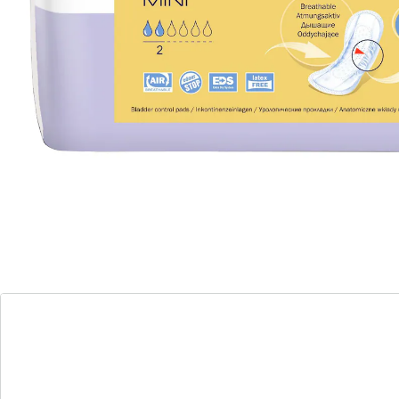
Ces protections hygiéniques anatomiques s’adaptent
parfaitement à toutes les morphologies. Grâce à leurs
ailettes latérales, vous vous sentez en sécurité toute la
journée. La matière absorbante est aussi respirante et
antibactérienne. Elle absorbe rapidement l’humidité,
restant sèche en surface. Pour Elle et Lui.
Détails
Informations et fabricant
Avis