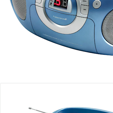
lecture de CD et de cassettes
fonctionnement flexible sur courant ou
sur piles
affichage LED pour une utilisation facile
prise casque pour des moments d'écoute
privés
facile à transporter grâce à la poignée
Plongez dans le monde de votre musique préférée
avec ce lecteur radio à cassette compact et polyvalent
avec lecteur CD. Que vous soyez nostalgique du son
d'une cassette ou que vous préfériez la clarté d'un CD,
ce système musical vous offre la liberté de profiter de
votre musique dans différents formats.
Le son clair et impressionnant de cet appareil fait de
chaque expérience d'écoute un plaisir. Grâce à la
flexibilité du fonctionnement sur courant ou sur
batterie, vous n'avez pas à vous soucier de la