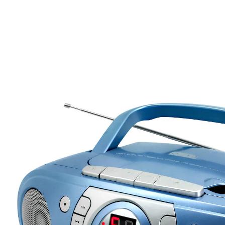
64,99 €
TVA incluse, plus
Frais d'expédition
Modèle
bleu
Dans le Panier
Livrable sous 4-5 jours ouvrés
Système de musique polyvalent pour un son
parfait!