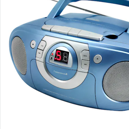
disponibilité d'une prise de courant. Il permet la
lecture de CD avec prise en charge des CD, CD-R et CD-
RW, ainsi que la lecture de cassettes et la radio FM/AM.
Avec un affichage LED, l'utilisation est simple et
intuitive. Ne manquez plus jamais votre station ou
votre piste préférée. La prise casque intégrée de 3,5
mm vous permet d'écouter votre musique dans des
moments plus intimes.
Profitez de votre collection musicale avec une qualité
et une polyvalence optimales grâce à ce système de
musique fiable, parfait pour la maison ou les
déplacements. Offrez-vous le plaisir de découvrir votre
collection musicale sur différents supports et de
profiter d'un son clair et impressionnant!
Remarque concernant les piles:
Les piles ne sont pas fournies. Veuillez les commander