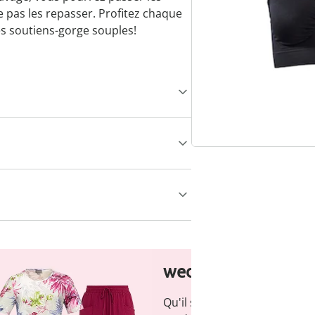
e pas les repasser. Profitez chaque
ces soutiens-gorge souples!
wedolina - Notre n
Qu'il s'agisse de basiques é