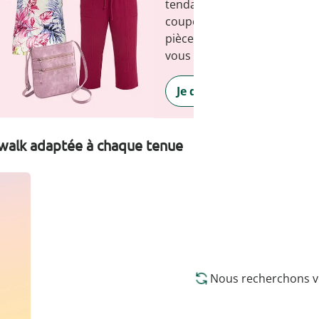
tendance : wedolina est syn
coupes confortables et d'un 
pièce flatte la silhouette et
vous sentir sûr de vous, tous
Je découvre
walk adaptée à chaque tenue
Nous recherchons vo