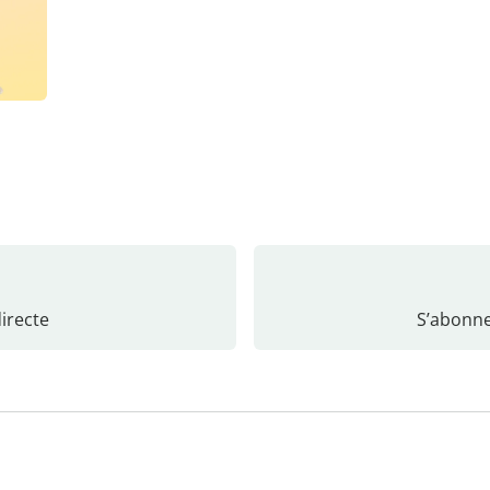
recte
S’abonne