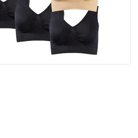
ouvelle marque de mode
légants ou de pièces phares