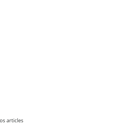
onyme de diversité de la mode, de
juste rapport qualité-prix. Chaque
 souligne votre personnalité - pour
 les jours.
s articles