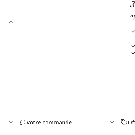
3
“
Votre commande
Of