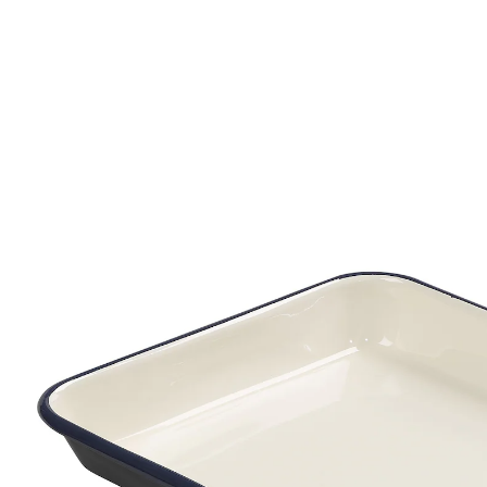
52,99 €
TVA incluse, plus
Frais d'expédition
Modèle
grand
Prévenez-moi
Momentanément indisponible
Les articles de cuisine émaillés de la marque Tala sont
entièrement fabriqués en Angleterre. Ces jolis plats
sont durables et lourds. Ils sont parfaits pour les
utiliser au four et à table.